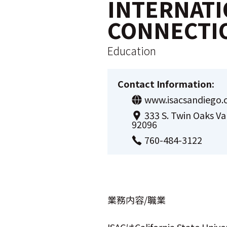
INTERNATI
CONNECTION
Education
Contact Information:
www.isacsandiego.
333 S. Twin Oaks Va
92096
760-484-3122
業務内容/職業