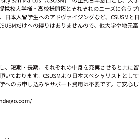
te University San Marcos（CSUSM) の正式日本
提携校大学様・高校様開拓とそれぞれのニーズに合うプ
、日本人留学生へのアドヴァイジングなど、CSUSMと
CSUSMだけへの縛りはありませんので、他大学や地元
活かし、短期・長期、それぞれの中身を充実させると共に
頂いております。CSUSMより日本スペシャリストとし
学へのお申し込みやサポート費用は不要です。ご安心し
sandiego.com/